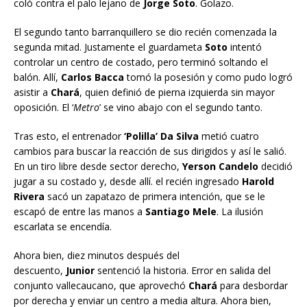
coló contra el palo lejano de
Jorge Soto
. Golazo.
El segundo tanto barranquillero se dio recién comenzada la
segunda mitad. Justamente el guardameta
Soto
intentó
controlar un centro de costado, pero terminó soltando el
balón. Allí,
Carlos Bacca
tomó la posesión y como pudo logró
asistir a
Chará
, quien definió de pierna izquierda sin mayor
oposición. El ‘
Metro
’ se vino abajo con el segundo tanto.
Tras esto, el entrenador
‘Polilla’ Da Silva
metió cuatro
cambios para buscar la reacción de sus dirigidos y así le salió.
En un tiro libre desde sector derecho,
Yerson Candelo
decidió
jugar a su costado y, desde allí. el recién ingresado
Harold
Rivera
sacó un zapatazo de primera intención, que se le
escapó de entre las manos a
Santiago Mele
. La ilusión
escarlata se encendía.
Ahora bien, diez minutos después del
descuento,
Junior
sentenció la historia. Error en salida del
conjunto vallecaucano, que aprovechó
Chará
para desbordar
por derecha y enviar un centro a media altura. Ahora bien,