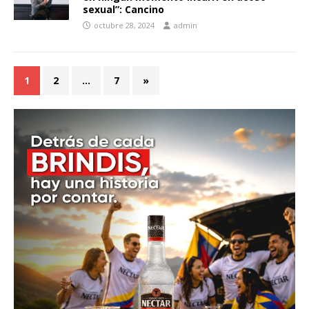
sexual”: Cancino
octubre 28, 2024
admin
1
2
…
7
»