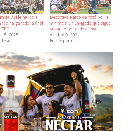
mbia: Así le ha ido al
Deportivo Pasto derrotó por la
ando ha ganado la final
mínima a un Envigado que sigue
l FPC
penando por el descenso
e 15, 2025
octubre 9, 2024
rtes»
En «Deportes»