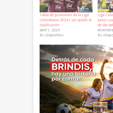
Tabla de posiciones de la Liga
Liga Colo
colombiana 2024-I: así quedó la
Junior cu
clasificación
de ida de
abril 1, 2024
diciembr
En «Deportes»
En «Depo