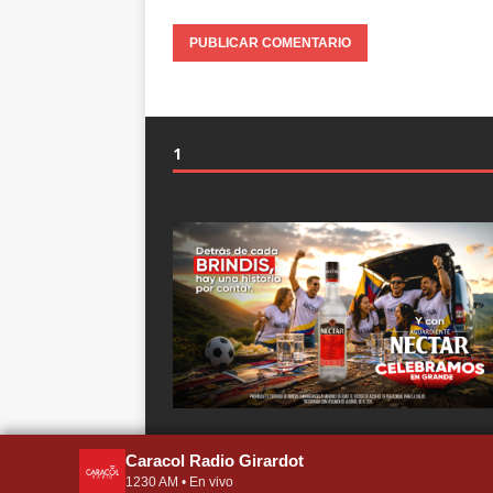
1
Copyright © 2026 | Plantilla WordPress por
MH Th
Caracol Radio Girardot
1230 AM • En vivo