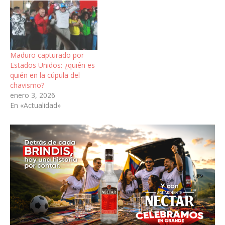
Maduro capturado por
Estados Unidos: ¿quién es
quién en la cúpula del
chavismo?
enero 3, 2026
En «Actualidad»