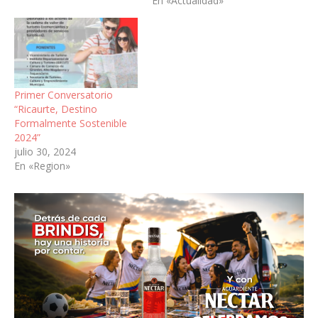
En «Actualidad»
Primer Conversatorio
“Ricaurte, Destino
Formalmente Sostenible
2024”
julio 30, 2024
En «Region»