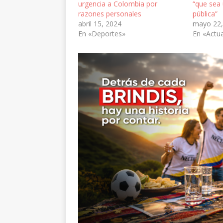
urgencia a Colombia por
“que sea
razones personales
pública”
abril 15, 2024
mayo 22,
En «Deportes»
En «Actua