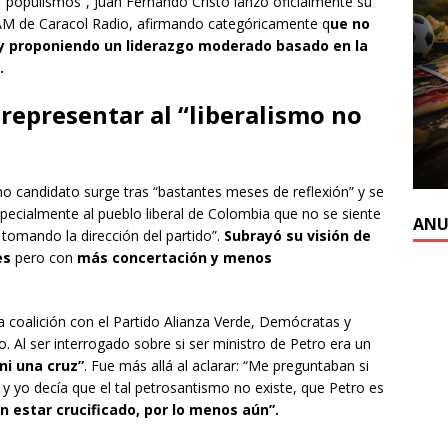
s “populismos”, Juan Fernando Cristo lanzó oficialmente su
6AM de Caracol Radio, afirmando categóricamente q
ue no
 y proponiendo un liderazgo moderado basado en la
.
representar al “liberalismo no
mo candidato surge tras “bastantes meses de reflexión” y se
ecialmente al pueblo liberal de Colombia que no se siente
ANU
tomando la dirección del partido”.
Subrayó su visión de
es
pero con
más concertación y menos
a coalición con el Partido Alianza Verde, Demócratas y
. Al ser interrogado sobre si ser ministro de Petro era un
ni una cruz”
. Fue más allá al aclarar: “Me preguntaban si
y yo decía que el tal petrosantismo no existe, que Petro es
in estar crucificado, por lo menos aún”.