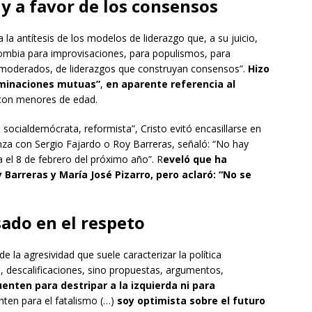
y a favor de los consensos
 la antítesis de los modelos de liderazgo que, a su juicio,
mbia para improvisaciones, para populismos, para
 moderados, de liderazgos que construyan consensos”.
Hizo
riminaciones mutuas”
,
en aparente referencia al
on menores de edad.
socialdemócrata, reformista”, Cristo evitó encasillarse en
anza con Sergio Fajardo o Roy Barreras, señaló: “No hay
a el 8 de febrero del próximo año”. R
eveló que ha
Barreras y María José Pizarro, pero aclaró: “No se
ado en el respeto
 la agresividad que suele caracterizar la política
, descalificaciones, sino propuestas, argumentos,
nten para destripar a la izquierda ni para
en para el fatalismo (…)
soy optimista sobre el futuro