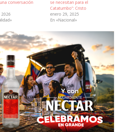
 una conversación
se necesitan para el
Catatumbo”: Cristo
 2026
enero 29, 2025
lidad»
En «Nacional»