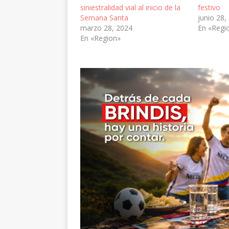
siniestralidad vial al inicio de la
festivo
Semana Santa
junio 28,
marzo 28, 2024
En «Regi
En «Region»