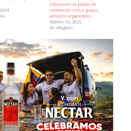
robustecer los planes de
 2024
contención contra grupos
on»
armados organizados
febrero 10, 2025
En «Region»