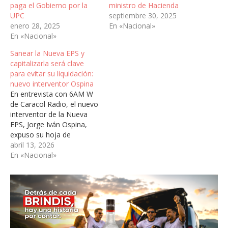
paga el Gobierno por la
ministro de Hacienda
UPC
septiembre 30, 2025
enero 28, 2025
En «Nacional»
En «Nacional»
Sanear la Nueva EPS y
capitalizarla será clave
para evitar su liquidación:
nuevo interventor Ospina
En entrevista con 6AM W
de Caracol Radio, el nuevo
interventor de la Nueva
EPS, Jorge Iván Ospina,
expuso su hoja de
ruta para recuperar la
abril 13, 2026
entidad y evitar su
En «Nacional»
liquidación, en medio de
cuestionamientos
financieros y operativos
que enfrenta el sistema de
salud en Colombia. El
médico Ospina dejó claro
que su objetivo principal