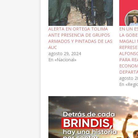
ALERTA EN ORTEGA TOLIMA
EN UN E
ANTE PRESENCIA DE GRUPOS
LA GOB
ARMADOS Y PINTADAS DE LAS
MAGALI 
AUC
REPRES
agosto 29, 2024
ALFONS
En «Nacional»
PARA RE
ECONOM
DEPART
agosto 2
En «Regi