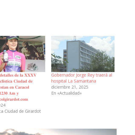
 𝐝𝐞𝐭𝐚𝐥𝐥𝐞𝐬 𝐝𝐞 𝐥𝐚 𝐗𝐗𝐗𝐕
Gobernador Jorge Rey traerá al
𝐜𝐥𝐢𝐬𝐭𝐢𝐜𝐚 𝐂𝐢𝐮𝐝𝐚𝐝 𝐝𝐞
hospital La Samaritana
𝐬𝐭𝐚𝐧 𝐞𝐧 𝐂𝐚𝐫𝐚𝐜𝐨𝐥
diciembre 21, 2025
 𝟏𝟐𝟑𝟎 𝐀𝐦 𝐲
En «Actualidad»
𝐨𝐥𝐠𝐢𝐫𝐚𝐫𝐝𝐨𝐭.𝐜𝐨𝐦
2024
ca Ciudad de Girardot