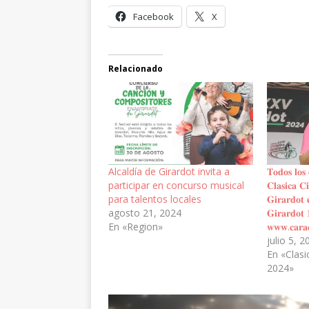
Facebook
X
Relacionado
Alcaldía de Girardot invita a
𝐓𝐨𝐝𝐨𝐬 𝐥𝐨𝐬
participar en concurso musical
𝐂𝐥𝐚𝐬𝐢𝐜𝐚 𝐂𝐢
para talentos locales
𝐆𝐢𝐫𝐚𝐫𝐝𝐨𝐭 
agosto 21, 2024
𝐆𝐢𝐫𝐚𝐫𝐝𝐨𝐭
En «Region»
𝐰𝐰𝐰.𝐜𝐚𝐫𝐚𝐜
julio 5, 
En «Clasi
2024»