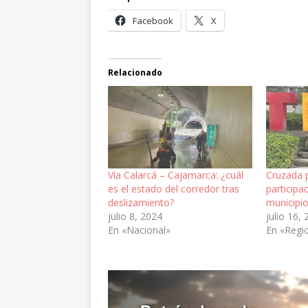
Facebook
X
Relacionado
Vía Calarcá – Cajamarca: ¿cuál
Cruzada p
es el estado del corredor tras
participa
deslizamiento?
municipi
julio 8, 2024
julio 16,
En «Nacional»
En «Regi