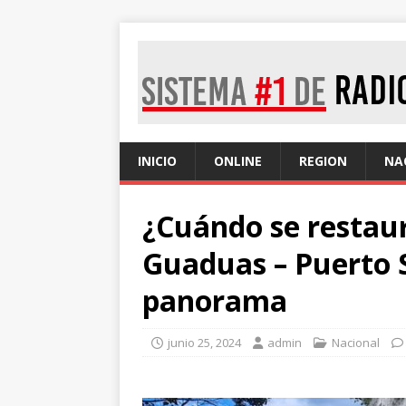
INICIO
ONLINE
REGION
NA
¿Cuándo se restaur
Guaduas – Puerto S
panorama
junio 25, 2024
admin
Nacional